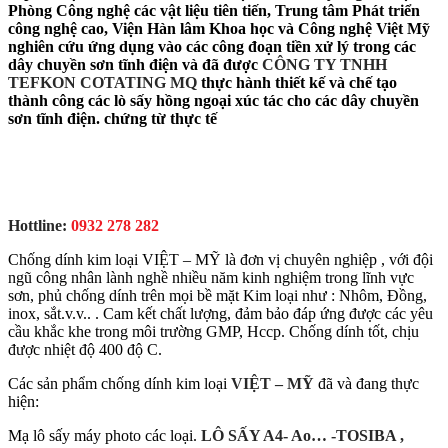
Phòng Công nghệ các vật liệu tiên tiến, Trung tâm Phát triển
công nghệ cao, Viện Hàn lâm Khoa học và Công nghệ Việt Mỹ
nghiên cứu ứng dụng vào các công đoạn tiền xử lý trong các
dây chuyền sơn tĩnh điện và đã được
CÔNG TY TNHH
TEFKON COTATING MQ
thực hành thiết kế và chế tạo
thành công các lò sấy hồng ngoại xúc tác cho các dây chuyền
sơn tĩnh điện. chứng từ thực tế
Hottline:
0932 278 282
Chống dính kim loại VIỆT – MỸ là đơn vị chuyên nghiệp , với đội
ngũ công nhân lành nghề nhiều năm kinh nghiệm trong lĩnh vực
sơn, phủ chống dính trên mọi bề mặt Kim loại như : Nhôm, Đồng,
inox, sắt.v.v.. . Cam kết chất lượng, đảm bảo đáp ứng được các yêu
cầu khắc khe trong môi trường GMP, Hccp. Chống dính tốt, chịu
được nhiệt độ 400 độ C.
Các sản phẩm chống dính kim loại
VIỆT – MỸ
đã và đang thực
hiện:
Mạ lô sấy máy photo các loại.
LÔ SẤY A4- Ao… -TOSIBA ,