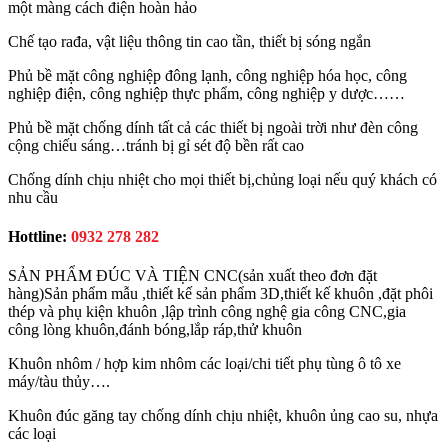
một màng cách điện hoàn hảo
Chế tạo rađa, vật liệu thông tin cao tần, thiết bị sóng ngắn
Phủ bề mặt công nghiệp đông lạnh, công nghiệp hóa học, công
nghiệp điện, công nghiệp thực phẩm, công nghiệp y dược……
Phủ bề mặt chống dính tất cả các thiết bị ngoài trời như đèn công
cộng chiếu sáng…tránh bị gỉ sét độ bền rất cao
Chống dính chịu nhiệt cho mọi thiết bị,chủng loại nếu quý khách có
nhu cầu
Hottline:
0932 278 282
SẢN PHẨM ĐÚC VÀ TIỆN CNC(sản xuất theo đơn đặt
hàng)Sản phẩm mẫu ,thiết kế sản phẩm 3D,thiết kế khuôn ,đặt phôi
thép và phụ kiện khuôn ,lập trình công nghệ gia công CNC,gia
công lòng khuôn,đánh bóng,lắp ráp,thử khuôn
Khuôn nhôm / hợp kim nhôm các loại/chi tiết phụ tùng ô tô xe
máy/tàu thủy….
Khuôn đúc găng tay chống dính chịu nhiệt, khuôn ủng cao su, nhựa
các loại