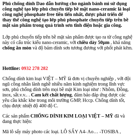
Phủ chống dính Dao dẫn hướng cho ngành bánh mì
sử dụng
công nghệ tạo lớp phủ chuyển tiếp bề mặt
nano-ceramic
là loại
công nghệ phosphate free
tiên tiến nhất, được phát triển để
thay thế công nghệ tạo lớp phủ phosphate chuyển tiếp trên bề
mặt sản phẩm trong quá trình sơn tĩnh điện hoặc gia công.
Lớp phủ chuyển tiếp trên bề mặt sản phẩm được tạo ra từ công nghệ
này có cấu trúc kiểu nano-ceramic, với
chiều dày 50µm
, khả năng
chống ăn mòn
và độ bám dính sơn tương đương với phốt phát kẽm.
Hottline:
0932 278 282
Chống dính kim loại VIỆT – MỸ là đơn vị chuyên nghiệp , với đội
ngũ công nhân lành nghề nhiều năm kinh nghiệm trong lĩnh vực
sơn, phủ chống dính trên mọi bề mặt Kim loại như : Nhôm, Đồng,
inox, sắt.v.v.. .
Cam kết chất lượng
, đảm bảo đáp ứng được các
yêu cầu khắc khe trong môi trường GMP, Hccp. Chống dính tốt,
chịu được nhiệt độ 400 độ C.
Các sản phẩm
CHỐNG DÍNH KIM LOẠI VIỆT – MỸ
đã và
đang thực hiện:
Mã lô sấy máy photo các loại. LÔ SẤY A4- Ao… -TOSIBA ,