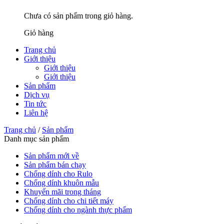
Chưa có sản phẩm trong giỏ hàng.
Giỏ hàng
Trang chủ
Giới thiệu
Giới thiệu
Giới thiệu
Sản phẩm
Dịch vụ
Tin tức
Liên hệ
Trang chủ
/
Sản phẩm
Danh mục sản phẩm
Sản phẩm mới về
Sản phẩm bán chạy
Chống dính cho Rulo
Chống dính khuôn mẫu
Khuyến mãi trong tháng
Chống dính cho chi tiết máy
Chống dính cho ngành thực phẩm