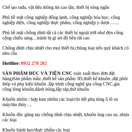
Chế tạo rađa, vật liệu thông tin cao tần, thiết bị sóng ngắn
Phủ bề mặt công nghiệp đông lạnh, công nghiệp hóa học, công
nghiệp điện, công nghiệp thực phẩm, công nghiệp y dược……
Phủ bề mặt chống dính tất cả các thiết bị ngoài trời như đèn công
cộng chiếu sáng…tránh bị gỉ sét độ bền rất cao
Chống dính chịu nhiệt cho mọi thiết bị,chủng loại nếu quý khách có
nhu cầu
Hottline:
0932 278 282
SẢN PHẨM ĐÚC VÀ TIỆN CNC
(sản xuất theo đơn đặt
hàng)Sản phẩm mẫu ,thiết kế sản phẩm 3D,thiết kế khuôn ,đặt phôi
thép và phụ kiện khuôn ,lập trình công nghệ gia công CNC,gia
công lòng khuôn,đánh bóng,lắp ráp,thử khuôn
Khuôn nhôm / hợp kim nhôm các loại/chi tiết phụ tùng ô tô xe
máy/tàu thủy….
Khuôn đúc găng tay chống dính chịu nhiệt, khuôn ủng cao su, nhựa
các loại
Khuôn bánh kẹo/thực phẩm các loại