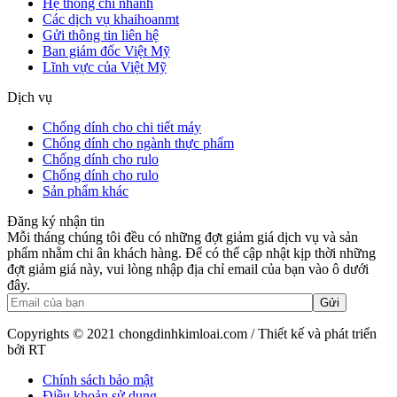
Hệ thống chi nhánh
Các dịch vụ khaihoanmt
Gửi thông tin liên hệ
Ban giám đốc Việt Mỹ
Lĩnh vực của Việt Mỹ
Dịch vụ
Chống dính cho chi tiết máy
Chống dính cho ngành thực phẩm
Chống dính cho rulo
Chống dính cho rulo
Sản phẩm khác
Đăng ký nhận tin
Mỗi tháng chúng tôi đều có những đợt giảm giá dịch vụ và sản
phẩm nhằm chi ân khách hàng. Để có thể cập nhật kịp thời những
đợt giảm giá này, vui lòng nhập địa chỉ email của bạn vào ô dưới
đây.
Copyrights © 2021 chongdinhkimloai.com / Thiết kế và phát triển
bởi RT
Chính sách bảo mật
Điều khoản sử dụng